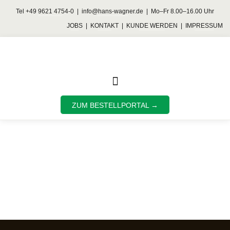
Tel
+49 9621 4754-0
|
info@hans-wagner.de
| Mo–Fr 8.00–16.00 Uhr
JOBS
|
KONTAKT
|
KUNDE WERDEN
|
IMPRESSUM
HANS WAGNER
ZUM BESTELLPORTAL →
GMBH —
GASTRONOMIE-
GROSSHANDEL